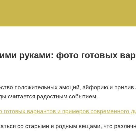
ими руками: фото готовых ва
ество положительных эмоций, эйфорию и прили
жды считается радостным событием.
аваться со старыми и родным вещами, что различ