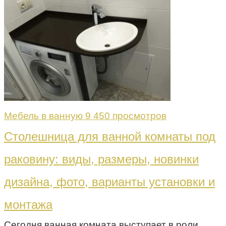
Мебель в ванную
9 450 просмотров
Столешница для ванной комнаты под
раковину: виды, размеры, новинки
дизайна, фото, варианты установки и
монтажа
Сегодня ванная комната выступает в роли